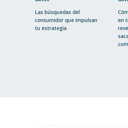
Las búsquedas del
Cóm
consumidor que impulsan
en t
tu estrategia
rev
saca
com