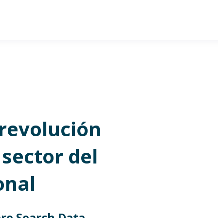
 revolución
 sector del
onal
re Search Data.