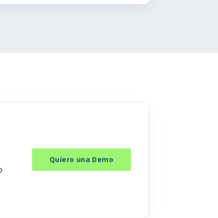
Quiero una Demo
o