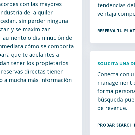
cordes con las mayores
tendencias de
ndustria del alquiler
ventaja compet
ucedan, sin perder ninguna
stan y se maximizan
RESERVA TU PLA
r aumento o disminución de
inmediata cómo se comporta
ra que te adelantes a
an tener los propietarios.
SOLICITA UNA 
reservas directas tienen
Conecta con u
so a mucha más información
management d
forma persona
búsqueda pued
de revenue.
PROBAR SEARCH 