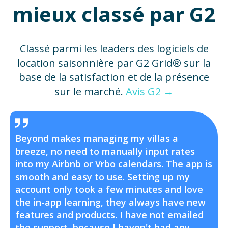
mieux classé par G2
Classé parmi les leaders des logiciels de
location saisonnière par G2 Grid® sur la
base de la satisfaction et de la présence
sur le marché.
Avis G2 →
Beyond makes managing my villas a
breeze, no need to manually input rates
into my Airbnb or Vrbo calendars. The app is
smooth and easy to use. Setting up my
account only took a few minutes and love
the in-app learning, they always have new
features and products. I have not emailed
the support, because I haven't had any