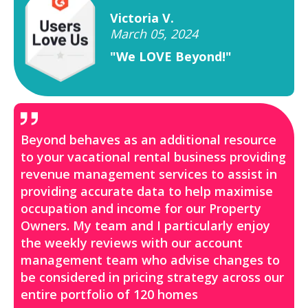
Victoria V.
March 05, 2024
"We LOVE Beyond!"
Beyond behaves as an additional resource
to your vacational rental business providing
revenue management services to assist in
providing accurate data to help maximise
occupation and income for our Property
Owners. My team and I particularly enjoy
the weekly reviews with our account
management team who advise changes to
be considered in pricing strategy across our
entire portfolio of 120 homes