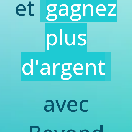
et
gagnez
plus
d'argent
avec