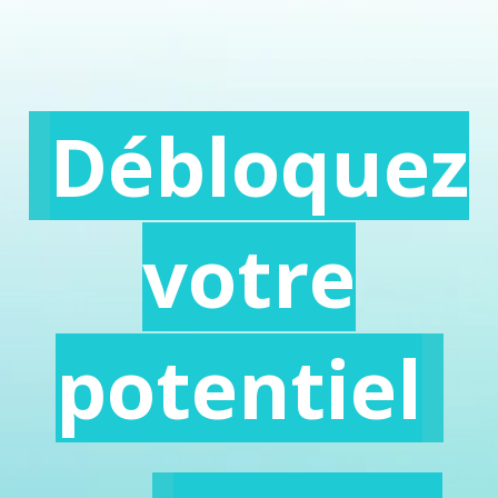
Débloquez
votre
potentiel