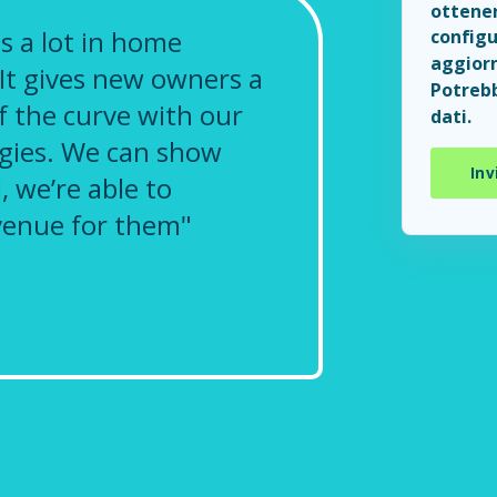
ottener
s a lot in home
configu
aggiorn
. It gives new owners a
Potrebb
f the curve with our
dati.
gies. We can show
 we’re able to
venue for them"