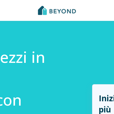
ezzi in
 con
Ini
più