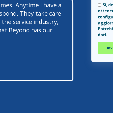
times. Anytime I have a
Sì, d
ottener
espond. They take care
configu
 the service industry,
aggiorn
that Beyond has our
Potrebb
dati.