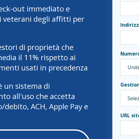
eck-out immediato e
 veterani degli affitti per
Indiriz
estori di proprietà che
Numero
edia il 11% rispetto ai
amenti usati in precedenza
è un sistema di
Gestio
to all'uso che accetta
ito/debito, ACH, Apple Pay e
URL si