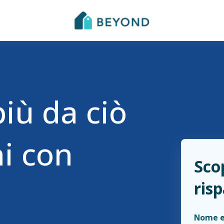
più da ciò
i con
Sco
ris
Nome 