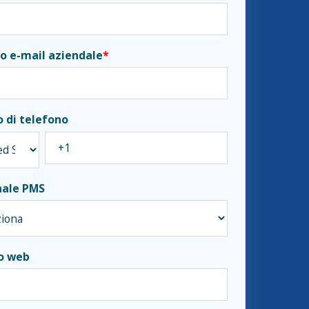
zo e-mail aziendale
*
 di telefono
nale PMS
to web