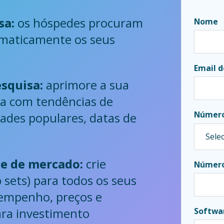
sa:
os hóspedes procuram
Nome
omaticamente os seus
Email d
esquisa:
aprimore a sua
ta com tendências de
Número
ades populares, datas de
e de mercado:
crie
Número
sets) para todos os seus
empenho, preços e
ara investimento
Softwa