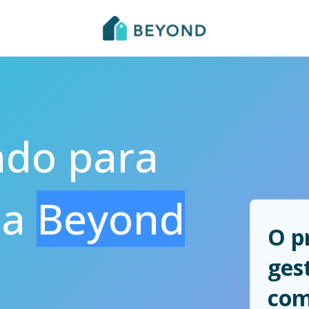
ado para
 a
Beyond
O p
ges
com