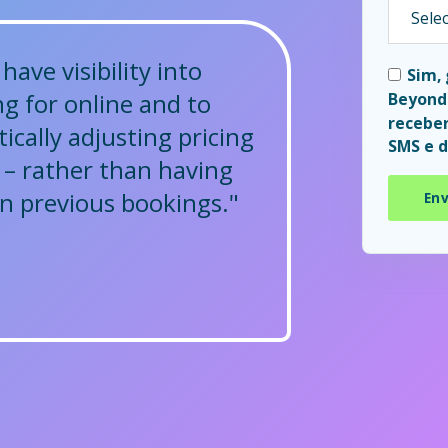
ave visibility into
Sim,
g for online and to
Beyond 
receber
cally adjusting pricing
SMS e d
– rather than having
on previous bookings."