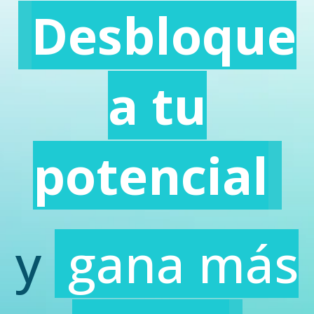
Desbloque
a tu
potencial
y
gana más