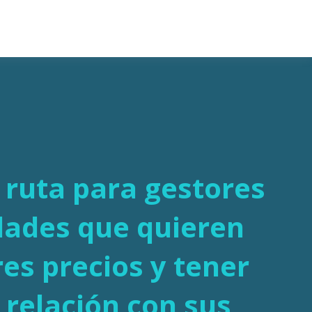
 ruta para gestores
dades que quieren
res precios y tener
 relación con sus